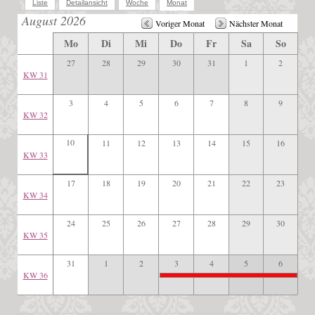
Liste
Detailansicht
Woche
Monat
August 2026
Voriger Monat
Nächster Monat
Mo
Di
Mi
Do
Fr
Sa
So
27
28
29
30
31
1
2
KW 31
3
4
5
6
7
8
9
KW 32
10
11
12
13
14
15
16
KW 33
17
18
19
20
21
22
23
KW 34
24
25
26
27
28
29
30
KW 35
31
1
2
3
4
5
6
KW 36